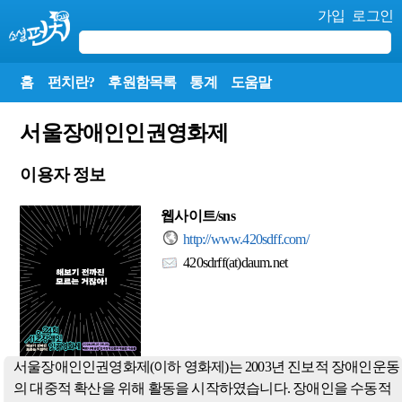
가입
로그인
홈
펀치란?
후원함목록
통계
도움말
서울장애인인권영화제
이용자 정보
웹사이트/sns
http://www.420sdff.com/
420sdrff(at)daum.net
서울장애인인권영화제(이하 영화제)는 2003년 진보적 장애인운동
의 대중적 확산을 위해 활동을 시작하였습니다. 장애인을 수동적