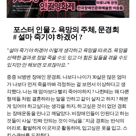
포스터 인물 2.
욕망의 주체
, 문경희
#
설마 죽기야 하겠어 ?
"설마 죽기야 하겠어 이렇게 생각하고 욕망을 따르죠. 욕망을
선택한 결과로 정말 죽을 수도 있고 더 힘든 일들을 겪을 수도
있지만 안 해보면 모르잖아요. "
중증 뇌병변 장애인 문경희. 나보다 나이가 30살은 많은 엄마
가 나보다 먼저 죽을까봐 걱정하는 걸 보면서 이상하다고 생
각했다. 나는 왜 엄마보다 빨리 죽어야하지 ? 나한테는 왜 다른
형제들 처럼 결혼하라는 말을 안하고 같이 살자고 하지 ? 해본
게 있어야 하고싶다는 생각을 하지, 하고싶은 것이 없던 경희
는 장애운동을 만나고 깨달았다. 비장애인들이 안된다고 하는
것들이 사실 ‘진짜 안되는 것이 아님을.’ 지금 경희는 반삭의
머리로. 활발하게 이곳저곳 활동하며, 입고싶은 옷을 입고. 스
킨스쿠버를 도전한다.