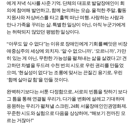
에게 저녁 식사를 사준 기억
.
단체의 대표로 발달장애인이 회
의에 참여해 발언하고
,
함께 논의하는 모습
.
울적한 주말
,
활동
지원사와 저상버스를 타고 훌쩍 떠난 여행
.
사랑하는 사람과
만나 가족을 꾸리는 삶
.
특별한 일상이 아닌
,
아직 누군가에게
는 허락되지 않았던 평범한 일상이다
.
“
아무도 알 수 없다
”
는 이유로 장애인에게 기회를 빼앗은 비장
애중심주의 세상에 외치자
. ‘
알 수 없으니까
’, ‘
모르니까
’,
가만
히 있는 게 아닌
,
무한한 가능성을 펼쳐내는 삶을 살겠다고
!
견
고하던 차별을 두드려 수천 번의 시도로 우린 권리를 만들었
으며
, ‘
현실성이 없다
’
는 조롱에 맞서는 끈질긴 용기로
,
우린
‘
함께 살아갈 힘
’
을 만들 것이다
.
완벽하기보다는 서툰 다정함으로
,
서로의 빈틈을 탓하기 보다
그 틈을 통해 연결될 우리가
,
다가올 변화에 설레고 기대하며
응원하는 우리가 펼쳐낼 스크린
, 24
회 서울장애인인권영화제
.
꾸준한 시도와 실험으로 다음을 상상하며
, “
해보기 전까진 모
르는 거잖아
!”