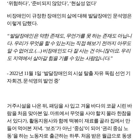
‘
위험하다
’, ‘
준비되지 않았다
’, ‘
현실성 없다
'
비장애인이 규정한 장애인의 삶에 대해 발달장애인 문석영은
이렇게 답했다
.
“
발달장애인은 약한 존재도
,
무언가를 못 하는 존재도 아닙니
다
.
우리가 무엇을 할 수 있는지는 직접 해보기 전까지 아무도
알 수 없어요
. (
…
)
비장애인도 다 잘 사는 건 아니잖아요
.
우리
도 지역에서 살아갈 힘을 기를 수 있는 사람입니다
.”
- 2022
년
11
월
1
일
‘
발달장애인의 시설 탈출 자유 독립 선언 기
자회견
,
문석영의 발언 중
’
거주시설을 나온 뒤
,
패딩을 사 입고 겨울 바다의 코끝 시린 바
람을 처음 맞아본 일
.
마트에서 무엇을 사야 할지 몰라 한참을
서 있다가
,
활동지원사와 함께 떡볶이 재료를 골라 집에서 만
들어 먹어본 저녁
. ‘
보조
’
가 아닌
‘
중심
’
이 되어
‘
권리 중심 노
동
’
을 하는 노동자로 출근하는 하루
.
처음 받은 월급으로 동생