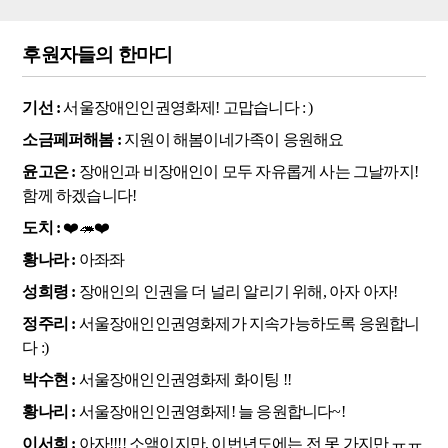
후원자들의 한마디
기선 :
서울장애인인권영화제! 고맙습니다 : )
소금페퍼해봄 :
지원이 해봄이네가족이 응원해요
윤고은 :
장애인과 비장애인이 모두 자유롭게 사는 그날까지!
함께 하겠습니다!
도치 :
❤️🦔❤️
황나라 :
아좌좌
성희령 :
장애인의 인권을 더 널리 알리기 위해, 아자 아자!
정주리 :
서울장애인인권영화제가 지속가능하도록 응원합니
다 :)
박수현 :
서울장애인인권영화제 화이팅 !!
황나리 :
서울장애인인권영화제! 늘 응원합니다~!
이서희 :
아자!!!! 소액이지만, 이번년도에는 전 못 가지만 ㅠㅠ