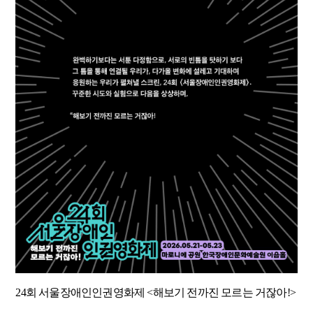
24
회 서울장애인인권영화제
<
해보기 전까진 모르는 거잖아
!>