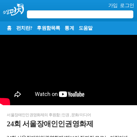
가입
로그인
홈
펀치란?
후원함목록
통계
도움말
서울장애인인권영화제
의 후원함
|
인권
,
문화/미디어
24회 서울장애인인권영화제