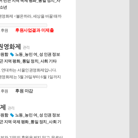
 빈곤 지역 국제 평화_통일 정치_사
청소년
인권영화제 <불온하라, 세상을 바꿀 때까
 마로니에공원에서 열립니다. 함께 만들어
 소통하고 연대하는 서울인권영화제!
 후원
후원사업결과 미제출
인권영화제
관리
후원함
노동_농민 여_성 인권 정보
곤 지역 평화_통일 정치_사회 기타
 연대하는 서울인권영화제입니다.
인권영화제는 5월 26일부터 6월 1일까지
 열립니다. 서울인권영화제 함께 만들
 후원
후원 마감
제
관리
후원함
노동_농민 여_성 인권 정보
곤 지역 국제 평화_통일 정치_사회 기
와 기업의 후원을 받지 않고, 무료상