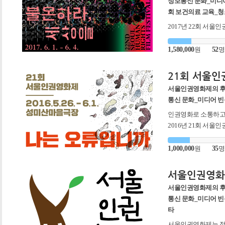
정보통신 문화_미디어
회 보건의료 교육_
2017년 22회 서울
지>는 6/1~6/4에
주세요! 인권영화로
1,580,000
원
52
명
21회 서울
서울인권영화제의 
통신 문화_미디어 빈
인권영화로 소통하고
2016년 21회 서울
성미산마을극장 에서
어요!
1,000,000
원
35
명
서울인권영화
서울인권영화제의 
통신 문화_미디어 빈
타
서울인권영화제는 정부