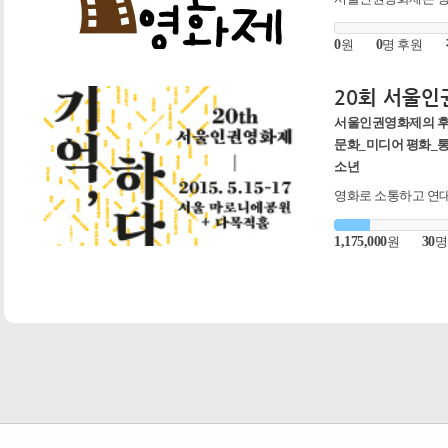
영 원칙을 지키며, '인
체입니다.
0
원
0
명 후원
20회 서울
서울인권영화제의 
문화_미디어 평화_통
소년
영화로 소통하고 연대
20회 서울인권영화제는
+지하 다목적홀 에서
1,175,000
원
30
명
어요!