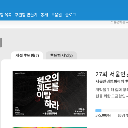
함 목록
후원함 만들기
통계
도움말
블로그
소셜펀치는 
제
개설 후원함( 7)
후원한 사업(2)
27회 서울
서울인권영화제의 
개막을 위해 함께 항해
련을 위한 모금함입니
575,000
원
10
명 