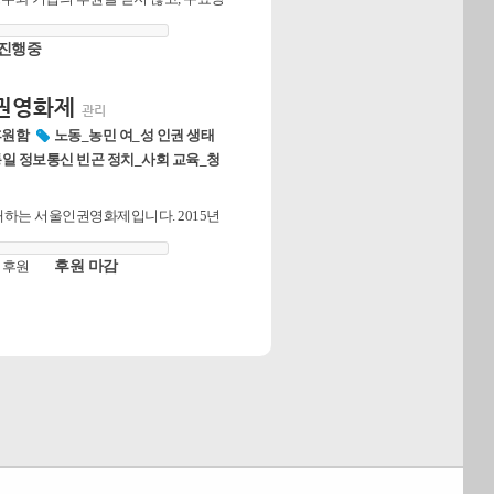
권영화'로 '연대'하고 '소통'하는 인권단
진행중
인권영화제
관리
후원함
노동_농민 여_성 인권 생태
일 정보통신 빈곤 정치_사회 교육_청
하는 서울인권영화제입니다. 2015년
 5월 15일-17일 서울 마로니에공원
 열립니다 서울인권영화제 함께 만들
 후원
후원 마감