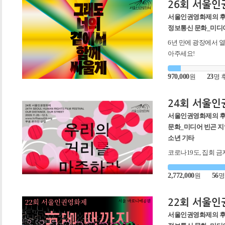
26회 서울
서울인권영화제의 
정보통신 문화_미디어
6년 만에 광장에서 
아주세요!
970,000
원
23
명 
24회 서울
서울인권영화제의 
문화_미디어 빈곤 지
소년 기타
코로나19도, 집회 금
를 위하여, 2년 만에
거리를 마주하라"를 
2,772,000
원
56
명
22회 서울
서울인권영화제의 