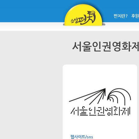
펀치란?
후원
서울인권영화
웹사이트/sns