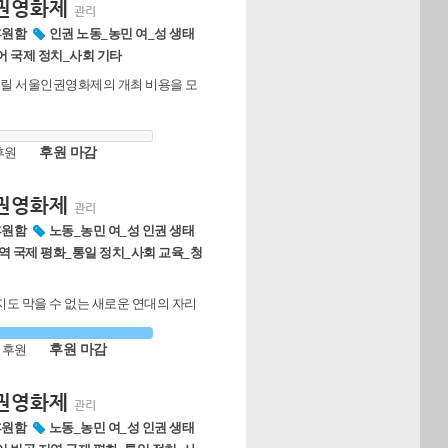
인권영화제
관리
후원함
인권 노동_농민 여_성 생태
 국제 정치_사회 기타
열릴 서울인권영화제의 개최 비용을 모
후원
후원 마감
인권영화제
관리
후원함
노동_농민 여_성 인권 생태
역 국제 평화_통일 정치_사회 교육_청
지도 막을 수 없는 새로운 연대의 자리
 개최되는 24회 서울인권영화제 "우리의
함께 만들어주세요!
 후원
후원 마감
인권영화제
관리
후원함
노동_농민 여_성 인권 생태