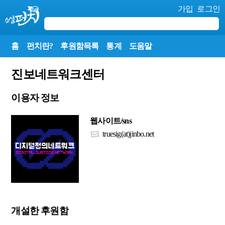
가입
로그인
홈
펀치란?
후원함목록
통계
도움말
진보네트워크센터
이용자 정보
웹사이트/sns
truesig(at)jinbo.net
개설한 후원함