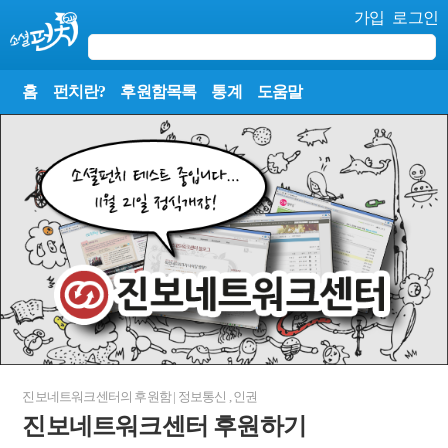
가입
로그인
홈
펀치란?
후원함목록
통계
도움말
진보네트워크센터
의 후원함
|
정보통신
,
인권
진보네트워크센터 후원하기