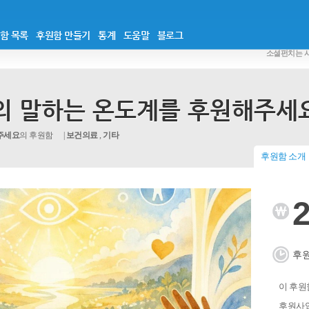
함 목록
후원함 만들기
통계
도움말
블로그
소셜펀치는 
)의 말하는 온도계를 후원해주세
해주세요
의 후원함
보건의료
,
기타
후원함 소개
2
후원
이 후원함
후원사업