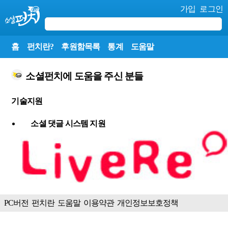
가입
로그인
홈
펀치란?
후원함목록
통계
도움말
소셜펀치에 도움을 주신 분들
기술지원
소셜 댓글 시스템 지원
PC버전
펀치란
도움말
이용약관
개인정보보호정책