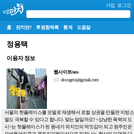
가입
로그인
홈
펀치란?
후원함목록
통계
도움말
정용택
이용자 정보
웹사이트/sns
docugeo(at)gmail.com
서울의 핫플레이스를 모델로 재생해서 로컬 상권을 만들면 지방소
멸도 극복할 수 있다고 합니다. 맞는 말일까요? <상냥한 폭력의 도
시>는 핫플레이스가 된 동네가 외지인의 먹잇감이 되고 원주민은
오버투어리즘과 젠트리피케이션으로 밀려나는 현상의 이면을 다