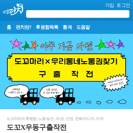
가입
로그인
홈
펀치란?
후원함목록
통계
도움말
도꼬마리
의 후원함
|
노동/농민
,
여/성
,
인권
,
문화/미디어
,
지역
도꼬X우동구출작전