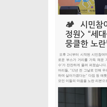
🏕️ 시민
정원> “세
뭉클한 노란
오후 2시부터 시작된 시민참여마
로운 부스가 거리를 가득 채운 가
수'가 잔잔하게 울려 퍼졌습니다. 
어리들, "12년 전 그날로 인해 
하며 살아가겠다는" 다짐 등 애
모인 이들의 마음을 노란 리본으