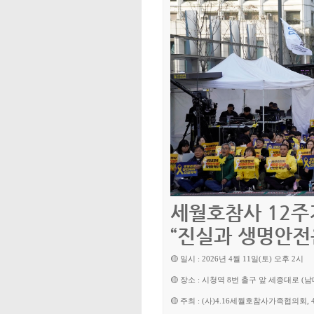
세월호참사 12주
“진실과 생명안전
🟡 일시 : 2026년 4월 11일(토) 오후 2시
🟡 장소 : 시청역 8번 출구 앞 세종대로 (
🟡 주최 : (사)4.16세월호참사가족협의회, 