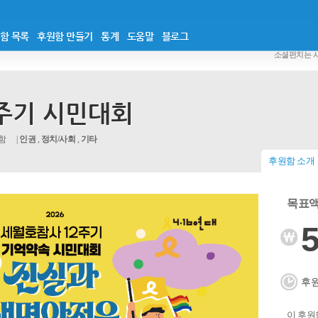
함 목록
후원함 만들기
통계
도움말
블로그
소셜펀치는 
주기 시민대회
함
인권
,
정치/사회
,
기타
후원함 소개
목표액 
5
후원
이 후원함