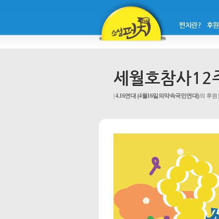
펀치란?
후원
세월호참사12
4.16연대 (4월16일의약속국민연대)
의 후원