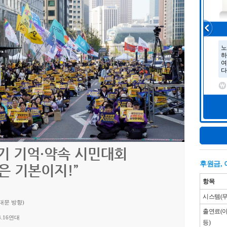
기 기억·약속 시민대회
후원금,
은 기본이지!”
항목
시스템(무대
남대문 방향)
출연료(아
4.16연대
등)