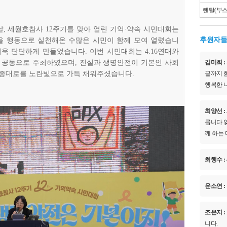
렌탈(부스,
날, 세월호참사 12주기를 맞아 열린 기억·약속 시민대회는
후원자들
을 행동으로 실천해온 수많은 시민이 함께 모여 열렸습니
더욱 단단하게 만들었습니다. 이번 시민대회는 4.16연대와
김미희 :
가 공동으로 주최하였으며, 진실과 생명안전이 기본인 사회
끝까지 
세종대로를 노란빛으로 가득 채워주셨습니다.
행복한 나
최양선 :
릅니다 잊
께 하는
최행수 :
윤소연 :
조은지 :
니다.