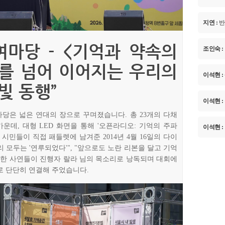
지연 :
반
참여마당 - <기억과 약속의
조인숙 :
대를 넘어 이어지는 우리의
이석현 :
빛 동행”
이석현 :
당은 넓은 연대의 장으로 꾸며졌습니다. 총 23개의 다채
운데, 대형 LED 화면을 통해 '오픈라디오: 기억의 주파
이석현 :
시민들이 직접 패들렛에 남겨준 2014년 4월 16일의 다이
우리 모두는 '연루되었다'", "앞으로도 노란 리본을 달고 기억
틋한 사연들이 진행자 랄라 님의 목소리로 낭독되며 대회에
로 단단히 연결해 주었습니다.