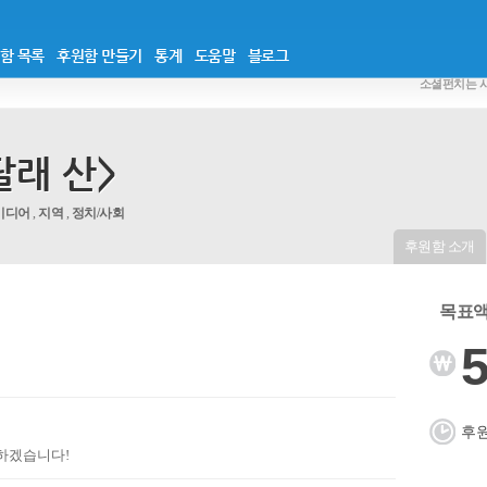
함 목록
후원함 만들기
통계
도움말
블로그
소셜펀치는 
달래 산>
미디어
,
지역
,
정치/사회
후원함 소개
목표액 
5
후원
하겠습니다!