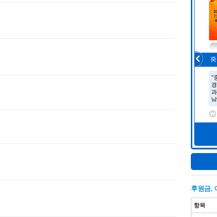
후원금,
항목