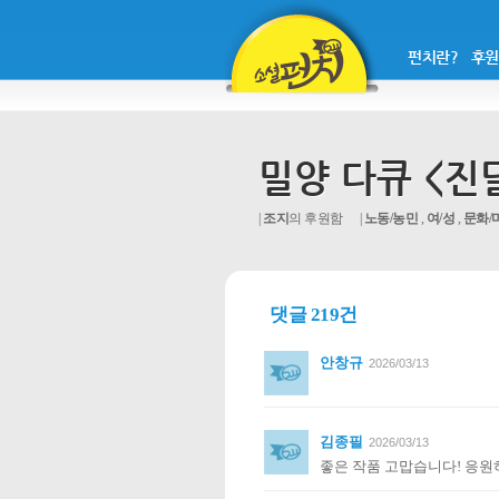
펀치란?
후원
밀양 다큐 <진
조지
의 후원함
노동/농민
,
여/성
,
문화/
댓글 219건
안창규
2026/03/13
김종필
2026/03/13
좋은 작품 고맙습니다! 응원