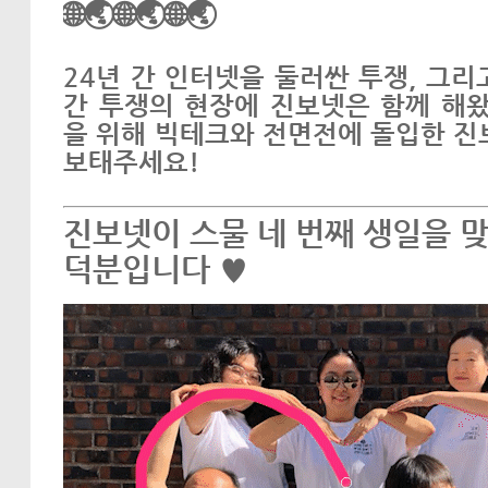
🌐🌏🌐🌏🌐🌏
24년 간 인터넷을 둘러싼 투쟁, 그
간 투쟁의 현장에 진보넷은 함께 해왔
을 위해 빅테크와 전면전에 돌입한 진
보태주세요!
진보넷이 스물 네 번째 생일을 
덕분입니다 ♥