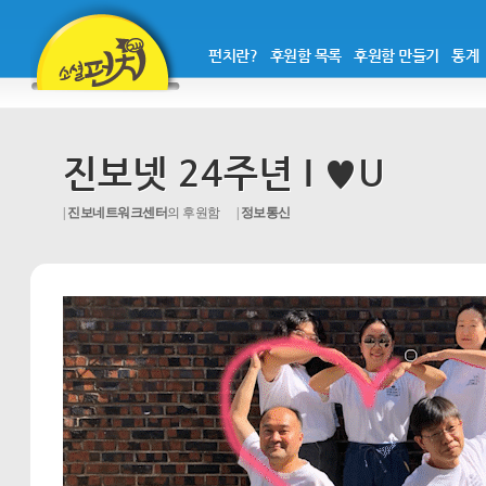
펀치란?
후원함 목록
후원함 만들기
통계
진보넷 24주년 I ♥U
진보네트워크센터
의 후원함
정보통신