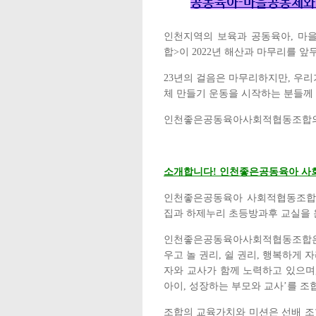
공동육아
-
마을공동체와
인천지역의 보육과 공동육아
,
마
합
>
이
2022
년 해산과 마무리를 앞
23
년의 걸음은 마무리하지만
,
우리
체 만들기 운동을 시작하는 분들께
인천좋은공동육아사회적협동조합의
소개합니다
!
인천좋은공동육아 사
인천좋은공동육아 사회적협동조합
집과 하제누리 초등방과후 교실을
인천좋은공동육아사회적협동조합
우고 놀 권리
,
쉴 권리
,
행복하게 자
자와 교사가 함께 노력하고 있으며
아이
,
성장하는 부모와 교사
’
를 조
조합의 교육가치와 미션은 선배 