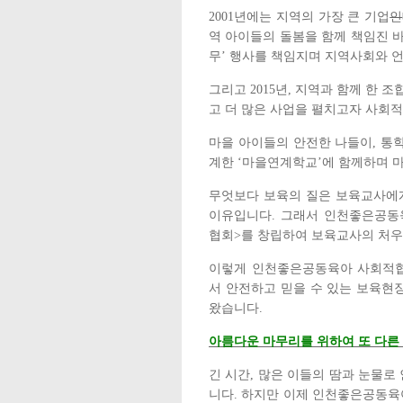
2001
년에는 지역의 가장 큰 기업
인
역 아이들의 돌봄을 함께 책임진 
무
’
행사를 책임지며 지역사회와 
그리고
2015
년
,
지역과 함께 한 조
고 더 많은 사업을 펼치고자 사회
마을 아이들의 안전한 나들이
,
통
계한
‘
마을연계학교
’
에 함께하며 
무엇보다 보육의 질은 보육교사에
이유입니다
.
그래서 인천좋은공동
협회
>
를 창립하여 보육교사의 처우
이렇게 인천좋은공동육아 사회적협
서 안전하고 믿을 수 있는 보육현
왔습니다
.
아름다운 마무리를 위하여 또 다른
긴 시간
,
많은 이들의 땀과 눈물로
니다
.
하지만 이제 인천좋은공동육