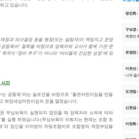
하고 있습니다
.
정진희 :
구보경 :
께했던 
 재정과 의사결정 등을 원장
(
또는 설립자
)
이 책임지고 운영
‘
공동육아
’
철학을 바탕으로 양육자와 교사가 함께 기관 운
유영란 :
의 목적이
‘
영리 추구
’
가 아니라
‘
아이들의 건강한 성장
’
에 있
이유선 :
너무 즐
 시간
도연맘 :
누는 공동체
‘
라는 슬로건을 바탕으로
‘
좋은어린이집을 만들
들고 희망세상어린이집의 문을 열었습니다
.
신운섭 :
 무상보육이 실현되지 않았을 때 양육자의 소득에 따라
’
를 실행 하였습니다
.(
무상보육이 이뤄지는 현재는 조합 초
이란희 :
체
’
의 정신을 이어받아 차등조합비로 조합원의 재정부담을
)