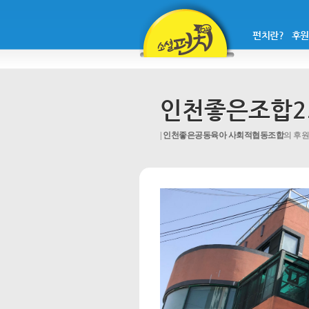
펀치란?
후원
인천좋은조합2
인천좋은공동육아 사회적협동조합
의 후