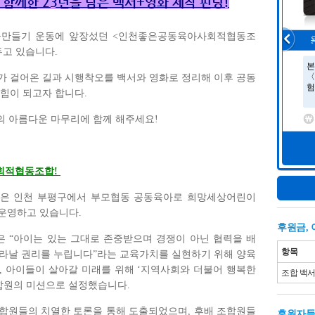
 함께한
23
년을 담은 백서
+
영화 제작 펀딩
!
을만들기 운동에 앞장섰던
<
인천좋은공동육아사회적협동조
두고 있습니다
.
가 걸어온 길과 시행착오를 백서와 영화로 정리해 이후 공동
 힘이 되고자 합니다
.
 아름다운 마무리에 함께 해주세요
!
회적협동조합
!
은 인천 부평구에서 부모협동 공동육아로 희망세상어린이
 운영하고 있습니다
.
후원금,
은
“
아이는 있는 그대로 존중받으며 경쟁이 아닌 협력을 배
항목
라날 권리를 누립니다
”
라는 교육가치를 실현하기 위해 양육
,
아이들이 살아갈 미래를 위해
‘
지역사회와 더불어 행복한
조합 백서
합원의 미션으로 설정했습니다
.
조합원들의 치열한 토론을 통해 도출되었으며
,
후배 조합원들
후원자들