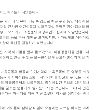
역에도 예외는 아니었습니다
.
지역 내 영유아 아동 수 감소로 최근 수년 동안 재정과 운
존재의 근간인 어린이집과 방과후교실 운영은 원아 감소의 타
턱없이 모자라고
,
조합원의 재정투입도 한계에 도달했습니다
.
 토론회 등을 통해 대안을 모색했지만
,
안타깝게도 어린이집
 조합의 해산을 결정하게 되었습니다
.
 지역 아이들을 함께 돌보았으며
,
마을공동체를 만들고자
안전하고 믿을 수 있는 보육현장을 만들고자 혼신의 힘을 기
 마을공동체 활동과 인천지역의 보육운동에 큰 영향을 끼쳤
동육아 사회적협동조합이 지역사회에 헌신할 수 있는 마지
지역 마을공동체와 보육운동의 중심이었던 우리의
23
년 역사
체를 꿈꾸는 분들에게 밑거름이 되는 것입니다
.
그래서 인천
아름다운 마무리를 위해 지난
23
년의 역사를 정리하는 백서
우리 아이들이 살아갈 내일이 오늘과는 다르길 바라는 여러