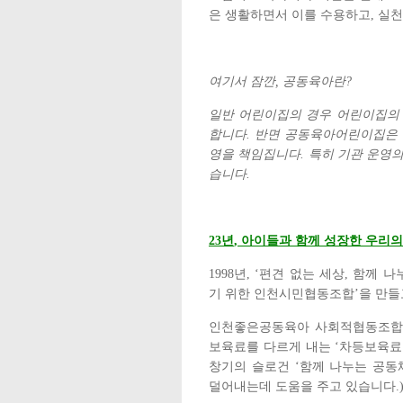
은 생활하면서 이를 수용하고
,
실천
여기서 잠깐
,
공동육아란
?
일반 어린이집의 경우 어린이집의
합니다
.
반면 공동육아어린이집은
영을 책임집니다
.
특히 기관 운영
습니다
.
23
년
,
아이들과 함께 성장한 우리의
1998
년
, ‘
편견 없는 세상
,
함께 나
기 위한 인천시민협동조합
’
을 만
인천좋은공동육아 사회적협동조합은
보육료를 다르게 내는
‘
차등보육료
창기의 슬로건
‘
함께 나누는 공동
덜어내는데 도움을 주고 있습니다
.