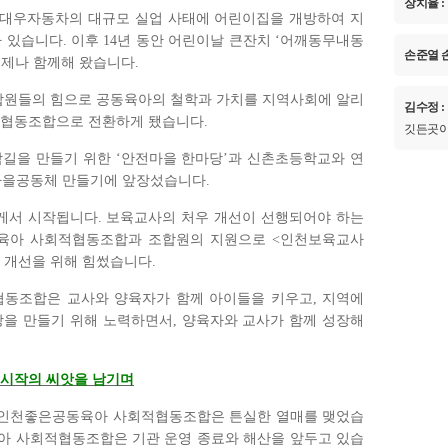
장치율 :
대우자동차의 대규모 실업 사태에 어린이집을 개방하여 지
바 있습니다
.
이후
14
년 동안 어린이날 큰잔치
‘
어깨동무내동
손준열 
언제나 함께해 왔습니다
.
합원들의 힘으로 공동육아의 철학과 가치를 지역사회에 알리
김수정 :
적협동조합으로 전환하게 됐습니다
.
깃든곳이
학길을 만들기 위한
‘
안전마을 한마당
’
과 신촌초등학교와 연
마을공동체 만들기에 앞장섰습니다
.
게서 시작됩니다
.
보육교사의 처우 개선이 선행되어야 하는
육아 사회적협동조합과 조합원의 지원으로
<
인천보육교사
 개선을 위해 힘썼습니다
.
동조합은 교사와 양육자가 함께 아이들을 키우고
,
지역에
장을 만들기 위해 노력하면서
,
양육자와 교사가 함께 성장해
 시작의 씨앗을 남기며
 인천좋은공동육아 사회적협동조합은 튼실한 열매를 맺었습
아 사회적협동조합은 기관 운영 종료와 해산을 앞두고 있습