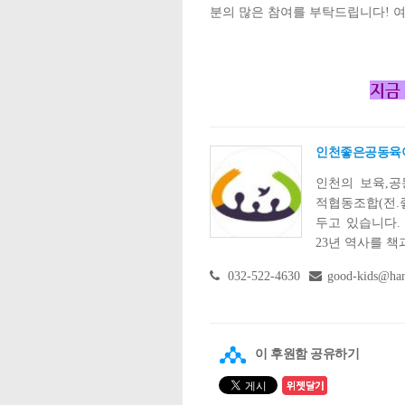
분의 많은 참여를 부탁드립니다
!
여
지금
인천좋은공동육
인천의 보육,
적협동조합(전
두고 있습니다.
23년 역사를 책
032-522-4630
good-kids@han
이 후원함 공유하기