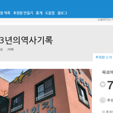
함 목록
후원함 만들기
통계
도움말
블로그
소셜펀치는 
3년의역사기록
원함
지역
후원함 소개
목표액 
7
후원
이 후원함