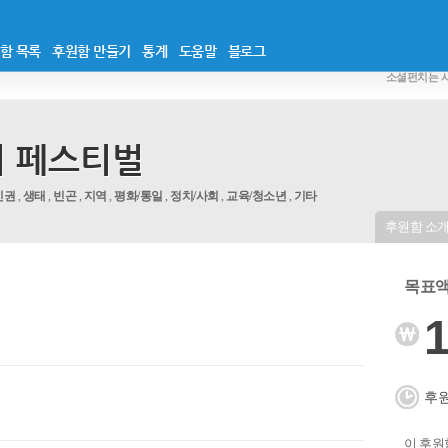
함 목록
후원함 만들기
통계
도움말
블로그
소셜펀치는 
의 페스티벌
인권
,
생태
,
빈곤
,
지역
,
평화/통일
,
정치/사회
,
교육/청소년
,
기타
후원함 소
목표액 
1
후원
이 후원함