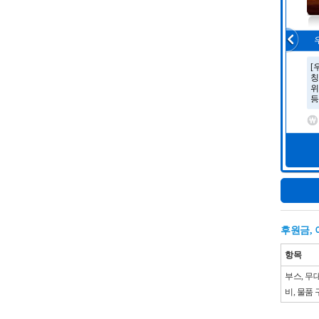
후원금,
항목
부스, 무
비, 물품