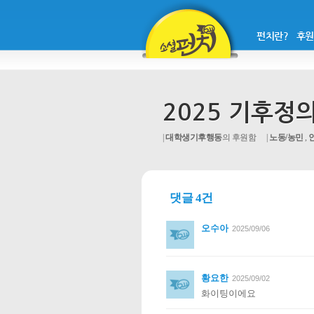
펀치란?
후원
2025 기후정
대학생기후행동
의 후원함
노동/농민
,
댓글 4건
오수아
2025/09/06
황요한
2025/09/02
화이팅이에요