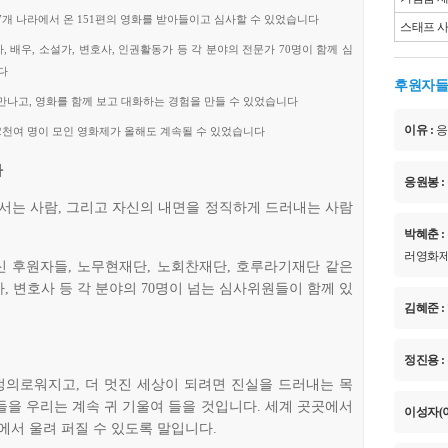
37개 나라에서 온 151편의 영화를 받아들이고 심사할 수 있었습니다
스태프 
, 배우, 소설가, 변호사, 인권활동가 등 각 분야의 전문가 70명이 함께 심
다
후원자들
 만나고, 영화를 함께 보고 대화하는 경험을 만들 수 있었습니다
이유 :
응
 2천여 명이 모인 영화제가 올해도 계속될 수 있었습니다
다
응원봉 :
서는 사람, 그리고 자신의 내면을 정직하게 드러내는 사람
박혜춘 :
러영화제!
 후원자들, 노무현재단, 노회찬재단, 호루라기재단 같은
가, 변호사 등 각 분야의 70명이 넘는 심사위원들이 함께 있
김혜준 :
정진용 :
정의로워지고, 더 멋진 세상이 되려면 진실을 드러내는 목
을 우리는 계속 귀 기울여 들을 것입니다. 세계 곳곳에서
이성자(이
에서 울려 퍼질 수 있도록 말입니다.