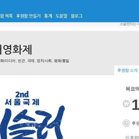
함 목록
후원함 만들기
통계
도움말
블로그
소셜펀치는 
러영화제
화/미디어
,
빈곤
,
국제
,
정치/사회
,
평화/통일
후원함 소개
목표액 
1
후원
이 후원함