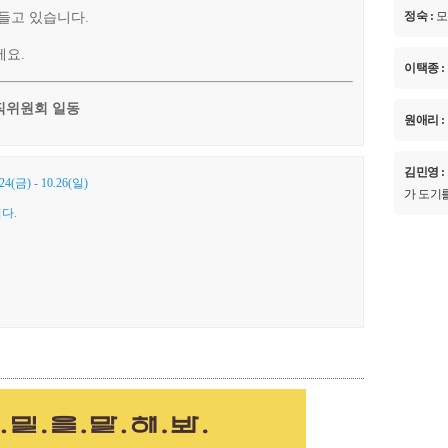
정숙 :
모
들고 있습니다.
세요.
이택종 :
직위원회 일동
원애리 :
김민영 :
금) - 10.26(일)
가 도기
다.