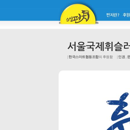
펀치란?
후원
서울국제휘슬
한국스마트협동조합
의 후원함
인권
,
문