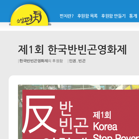
펀치란?
후원함 목록
후원함 만들기
통계
제1회 한국반빈곤영화제
한국반빈곤영화제
의 후원함
인권
,
빈곤