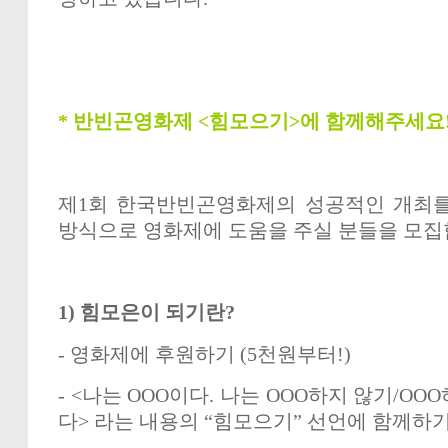
*
반빈곤영화제
<
힘모으기
>
에 함께해주세요
제
1
회 한국반빈곤영화제의 성공적인 개최를
방식으로 영화제에 도움을 주실 분들을 모
1)
힘모은이 되기란
?
-
영화제에 후원하기
(5
천원부터
!)
- <
나는
OOO
이다
.
나는
OOO
하지 않기
/OOO
다
>
라는 내용의
“
힘모으기
”
선언에 함께하