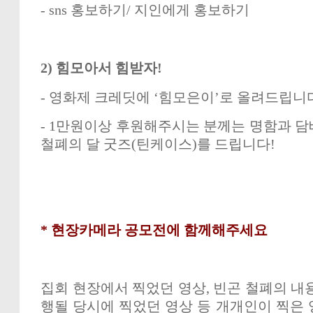
- sns
홍보하기
/
지인에게 홍보하기
2)
힘모아서 힘받자
!
-
영화제 크레딧에
‘
힘모은이
’
로 올려드립니
- 1
만원이상 후원해주시는 분께는 명함과 담
철폐의 달 굿즈
(
틴케이스
)
를 드립니다
!
*
현장카메라 공모전에 함께해주세요
집회 현장에서 찍었던 영상
,
빈곤 철폐의 내
행될 당시에 찍었던 영상 등 개개인이 찍은