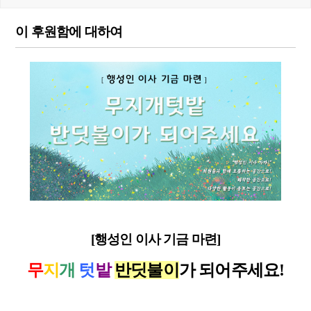
이 후원함에 대하여
[행성인 이사 기금 마련]
무
지
개
텃
밭
반딧불이
가 되어주세요!