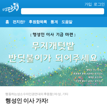
가입
로그인
홈
펀치란?
후원함목록
통계
도움말
행동하는성소수자인권연대
의 후원함
|
여/성
,
기타
행성인 이사 가자!