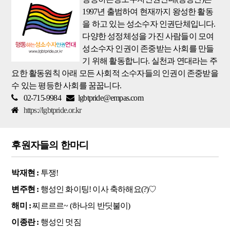
1997년 출범하여 현재까지 왕성한 활동
을 하고 있는 성소수자 인권단체입니다.
다양한 성정체성을 가진 사람들이 모여
성소수자 인권이 존중받는 사회를 만들
기 위해 활동합니다. 실천과 연대라는 주
요한 활동원칙 아래 모든 사회적 소수자들의 인권이 존중받을
수 있는 평등한 사회를 꿈꿉니다.
02-715-9984
lgbtpride@empas.com
https://lgbtpride.or.kr
후원자들의 한마디
박재현 :
투쟁!
변주현 :
행성인 화이팅! 이사 축하해요(?)♡
해미 :
찌르르르~ (하나의 반딧불이)
이종란 :
행성인 멋짐